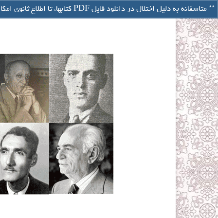
تصفیه حساب
** متاسفانه به دلیل اختلال در دانلود فایل PDF کتابها، تا اطلاع ثانوی امکان خرید آنلاین از سایت وجود ندارد ** برای خرید نسخه چاپی کتابها با شماره های 09122101238 و 88078883 و 44431291 تماس بگیرید
سبد خرید شما
-
۰
ریال