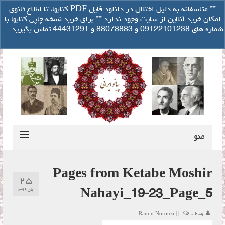
تصفیه حساب
** متاسفانه به دلیل اختلال در دانلود فایل PDF کتابها، تا اطلاع ثانوی
سبد خرید شما
-
۰
ریال
امکان خرید آنلاین از سایت وجود ندارد ** برای خرید نسخه چاپی کتابها با
جستجو
شماره های 09122101238 و 88078883 و 44431291 تماس بگیرید
رد
برای:
کردن
منو
درباره مولف
Pages from Ketabe Moshir
۲۵
راهنمای کوک ایرانی پیانو
آبان ۱۳۹۹
Nahayi_19-23_Page_5
دانلود فایل صوتی
توسط
۰
|
|
Ramin Norouzi