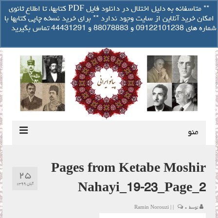
تصفیه حساب
** متاسفانه به دلیل اختلال در دانلود فایل PDF کتابها، تا اطلاع ثانوی
سبد خرید شما
-
۰
ریال
امکان خرید آنلاین از سایت وجود ندارد ** برای خرید نسخه چاپی کتابها با
جستجو
شماره های 09122101238 و 88078883 و 44431291 تماس بگیرید
رد
برای:
کردن
منو
درباره مولف
Pages from Ketabe Moshir
۲۵
راهنمای کوک ایرانی پیانو
آبان ۱۳۹۹
Nahayi_19-23_Page_2
دانلود فایل صوتی
توسط
۰
|
|
Ramin Norouzi