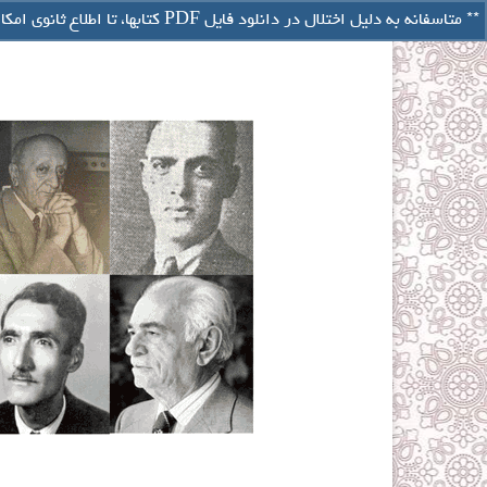
تصفیه حساب
** متاسفانه به دلیل اختلال در دانلود فایل PDF کتابها، تا اطلاع ثانوی امکان خرید آنلاین از سایت وجود ندارد ** برای خرید نسخه چاپی کتابها با شماره های 09122101238 و 88078883 و 44431291 تماس بگیرید
سبد خرید شما
-
۰
ریال