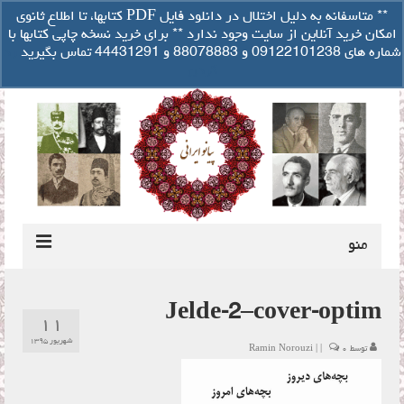
تصفیه حساب
** متاسفانه به دلیل اختلال در دانلود فایل PDF کتابها، تا اطلاع ثانوی
سبد خرید شما
-
۰
ریال
امکان خرید آنلاین از سایت وجود ندارد ** برای خرید نسخه چاپی کتابها با
جستجو
شماره های 09122101238 و 88078883 و 44431291 تماس بگیرید
رد
برای:
کردن
منو
درباره مولف
Jelde-2–cover-optim
۱۱
راهنمای کوک ایرانی پیانو
شهریور ۱۳۹۵
توسط
۰
|
|
Ramin Norouzi
دانلود فایل صوتی