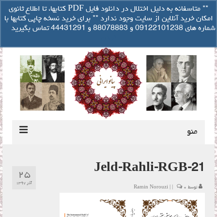
تصفیه حساب
** متاسفانه به دلیل اختلال در دانلود فایل PDF کتابها، تا اطلاع ثانوی
سبد خرید شما
-
۰
ریال
امکان خرید آنلاین از سایت وجود ندارد ** برای خرید نسخه چاپی کتابها با
جستجو
شماره های 09122101238 و 88078883 و 44431291 تماس بگیرید
رد
برای:
کردن
منو
درباره مولف
Jeld-Rahli-RGB-21
۲۵
راهنمای کوک ایرانی پیانو
آذر ۱۳۹۷
توسط
۰
|
|
Ramin Norouzi
دانلود فایل صوتی